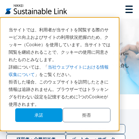
当サイトでは、利用者が当サイトを閲覧する際のサ
INTERVIEW
ービス向上およびサイトの利用状況把握のため、ク
インタビュー
ッキー（Cookie）を使用しています。当サイトでは
閲覧を継続されることで、クッキーの使用に同意さ
日経サステナブルリンクのアドバイザリーボードのメンバー
や
れたものとみなします。
企業担当者、パートナーへのインタビュー記事などを紹介し
詳細については、「
当社ウェブサイトにおける情報
ます。
収集について
」をご覧ください。
拒否した場合、このウェブサイトを訪問したときに
情報は追跡されません。ブラウザーではトラッキン
グを行わない設定を記憶するために1つのCookieが
トップ
インタビュー
使用されます。
承諾
拒否
ALL
有識者・専門家