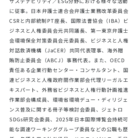
サステナビリティ／ESG分野における様々な活動
に従事。日本弁護士連合会弁護士
業務改革委員会
CSRと内部統制PT座長、国際法曹協会（IBA）ビ
ジネスと人権委員会元共同議長、第一東京弁護士
会環境保全対策委員会元委員長、ビジネスと人権
対話救済機構（JaCER）共同代表理事、海外贈
賄防止委員会（ABCJ）事務代表。また、OECD
責任ある企業行動センター・コンサルタント、国
連ビジネスと人権政府間作業部会代理リーガルエ
キスパート、外務省ビジネスと人権行動計画推進
作業部会構成員、環境省環境デュー・ディリジェ
ンス普及に関する冊子等検討会委員、ジェトロ
SDGs研究会委員、2025年日本国際博覧会持続可
能な調達ワーキンググループ委員などの公職も歴